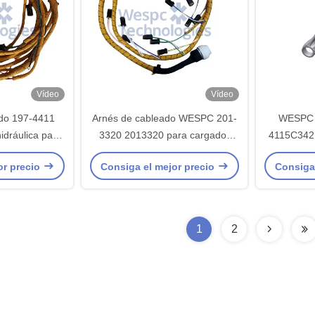
Vídeo
Vídeo
ado 197-4411
Arnés de cableado WESPC 201-
WESPC V
dráulica para
3320 2013320 para cargador
4115C342 
a 330C
CAT E938G
maqui
or precio
Consiga el mejor precio
Consiga
1
2