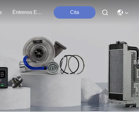
s
Éntrenos En Contacto Con
Cita