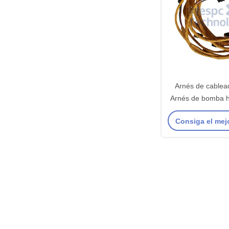
Arnés de cable
Arnés de bomba hi
excavador
Consiga el mej