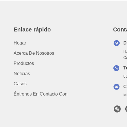
Enlace rápido
Cont
Hogar
D
Ha
Acerca De Nosotros
C
Productos
T
Noticias
8
Casos
C
Éntrenos En Contacto Con
M