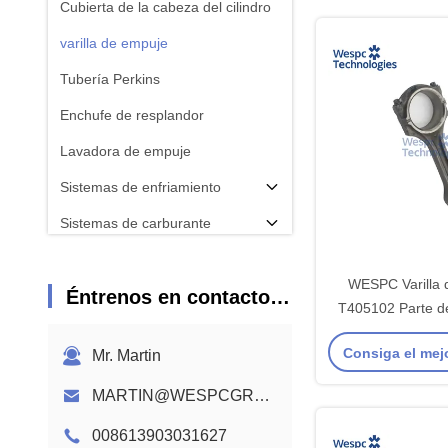
Cubierta de la cabeza del cilindro
varilla de empuje
Tubería Perkins
Enchufe de resplandor
Lavadora de empuje
Sistemas de enfriamiento
Sistemas de carburante
biela
WESPC Varilla 
Éntrenos en contacto con
Árbol de levas del motor
T405102 Parte de
Perkins
motores d
Consiga el mej
Arnés de cableado del motor
Mr. Martin
MARTIN@WESPCGROUP.COM
008613903031627