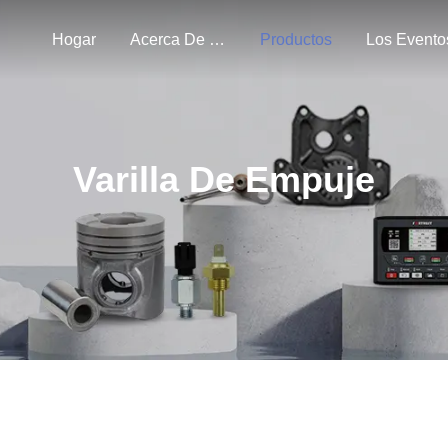
Hogar
Acerca De Nosotros
Productos
Los Evento
Varilla De Empuje