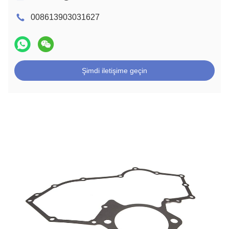
008613903031627
Şimdi iletişime geçin