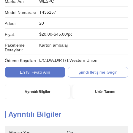
WESPC
Marka Adı:
T435157
Model Numarası:
20
Adedi:
$20.00-$45.00/pc
Fiyat:
Paketleme
Karton ambalaj
Detayları:
L/C,D/A,D/P,T/T,Western Union
Ödeme Koşulları:
En İyi Fiyatı Alın
Şimdi Iletişime Geçin
Ayrıntılı Bilgiler
Ürün Tanımı
Ayrıntılı Bilgiler
Menşe Yeri:
Çin