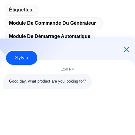
Étiquettes:
Module De Commande Du Générateur
Module De Démarrage Automatique
Sylvia
1:50 PM
Contact rapide
Good day, what product are you looking for?
Adresse
Chambre 803-804, Bâtiment G1, Parc Cyber Tian'an, Rue
Nancheng, Ville de Dongguan, Chine 523080
Télégramme
86--13903031627
E-mail