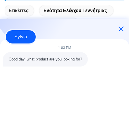
Ετικέττες:
Ενότητα Ελέγχου Γεννήτριας
Αυτόματη Εκκίνηση Ενότητας
Sylvia
1:03 PM
Γρήγορη επαφή
Good day, what product are you looking for?
Διεύθυνση
Δωμάτιο 803-804, Κτίριο G1, Tian'an Cyber Park, Οδός
Nancheng, Πόλη Dongguan, Κίνα 523080
τηλ
86--13903031627
E-mail
MARTIN@WESPCGROUP.COM