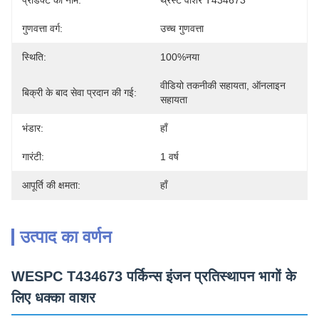
प्रोडक्ट का नाम:
थ्रस्ट वॉशर T434673
गुणवत्ता वर्ग:
उच्च गुणवत्ता
स्थिति:
100%नया
वीडियो तकनीकी सहायता, ऑनलाइन 
बिक्री के बाद सेवा प्रदान की गई:
सहायता
भंडार:
हाँ
गारंटी:
1 वर्ष
आपूर्ति की क्षमता:
हाँ
उत्पाद का वर्णन
WESPC T434673 पर्किन्स इंजन प्रतिस्थापन भागों के
लिए धक्का वाशर