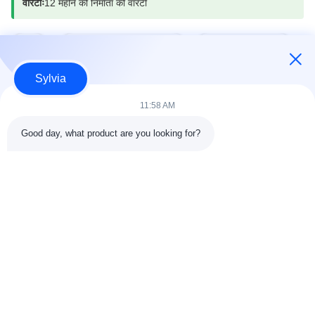
वारंटीः
12 महीने की निर्माता की वारंटी
टैग:
जनरेटर नियंत्रण मॉड्यूल
ऑटो स्टार्ट मॉड्यूल
Sylvia
11:58 AM
त्वरित संपर्क करें
Good day, what product are you looking for?
पता
कमरा 803-804, बिल्डिंग जी1, तियान'आन साइबर पार्क, नानचेंग स्ट्रीट,
डोंगगुआन शहर, चीन 523080
टेलीफोन
86--13903031627
ई-मेल
MARTIN@WESPCGROUP.COM