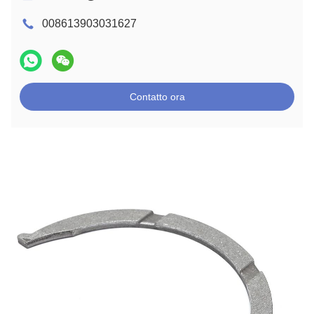
008613903031627
Contatto ora