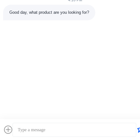
4:10 PM
Good day, what product are you looking for?
Политика уединения
|
Карта сайта
| Качество Китая
хорошее Двигатель Perkins Доставщик. 2025-2026 Wespc
(Dongguan) Tech Co., Ltd. . Все права защищены.