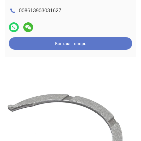
008613903031627
Контакт теперь