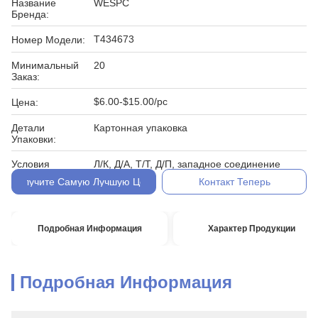
Название
WESPC
Бренда:
Т434673
Номер Модели:
Минимальный
20
Заказ:
$6.00-$15.00/pc
Цена:
Детали
Картонная упаковка
Упаковки:
Условия
Л/К, Д/А, Т/Т, Д/П, западное соединение
Оплаты:
Получите Самую Лучшую Цену
Контакт Теперь
Подробная Информация
Характер Продукции
Подробная Информация