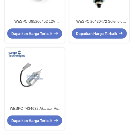
WESPC U85206452 12V
WESPC 26420472 Solenoid
Solenoid Berhenti Untuk Mesin
Berhenti Pompa Bahan Bakar
Diesel Perkins 402D 403D 404C
12V Untuk Mesin Diesel Perkins
Dapatkan Harga Terbaik
Dapatkan Harga Terbaik
WESPC T434682 Aktuator Asli
Untuk Mesin Diesel Perkins
402/403/404
Dapatkan Harga Terbaik