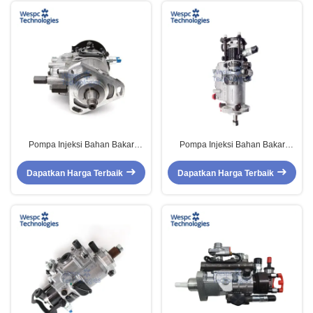
Pompa Injeksi Bahan Bakar
Pompa Injeksi Bahan Bakar
Mesin Diesel WESPC 2643D640
WESPC V3239F592T Untuk
Untuk Perkins T4.236
Mesin Perkins Seri DK
Dapatkan Harga Terbaik
Dapatkan Harga Terbaik