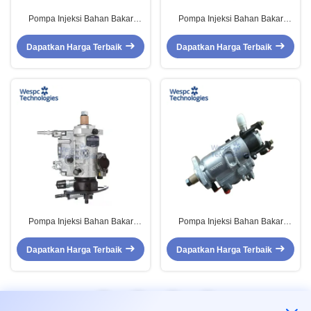
Pompa Injeksi Bahan Bakar
Pompa Injeksi Bahan Bakar
WESPC Diesel Engine
WESPC 131017592 Untuk Mesin
131010080 Untuk Suku Cadang
Diesel Perkins T4.236
Dapatkan Harga Terbaik
Dapatkan Harga Terbaik
Mesin Perkins
Pompa Injeksi Bahan Bakar
Pompa Injeksi Bahan Bakar
WESPC 2643B323 Untuk Perkins
WESPC Diesel Engine
Untuk Mesin Diesel T4.236
V3230F572T untuk Suku Cadang
Dapatkan Harga Terbaik
Dapatkan Harga Terbaik
Mesin Perkins
1
2