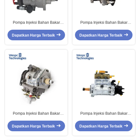
Pompa Injeksi Bahan Bakar
Pompa Injeksi Bahan Bakar
WESPC Diesel Engine
WESPC Diesel Engine
9323A270G 9323A272G Untuk
9323A260G 9323A262G Untuk
Dapatkan Harga Terbaik
Dapatkan Harga Terbaik
Perkins
Perkins
Pompa Injeksi Bahan Bakar
Pompa Injeksi Bahan Bakar
Mesin Diesel WESPC
WESPC Diesel Engine 2641A312
9520A313G Untuk Suku Cadang
Untuk Suku Cadang Mesin
Dapatkan Harga Terbaik
Dapatkan Harga Terbaik
Mesin Perkins
Perkins 1103C-33T