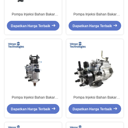
Pompa Injeksi Bahan Bakar
Pompa Injeksi Bahan Bakar
Mesin Diesel WESPC
Mesin Diesel WESPC
9520A301G Untuk Suku Cadang
9520A310G Untuk Suku Cadang
Dapatkan Harga Terbaik
Dapatkan Harga Terbaik
Mesin Perkins
Mesin Perkins
Pompa Injeksi Bahan Bakar
Pompa Injeksi Bahan Bakar
Mesin Diesel WESPC 2643B319
WESPC Diesel Engine
Untuk Suku Cadang Mesin
9320A143T 2644H201PR Untuk
Dapatkan Harga Terbaik
Dapatkan Harga Terbaik
Perkins
Perkins