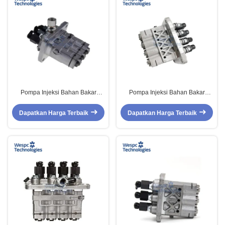
Pompa Injeksi Bahan Bakar
Pompa Injeksi Bahan Bakar
WESPC Diesel Engine
WESPC Diesel Engine
131017591 Untuk Suku Cadang
131010060 Untuk Suku Cadang
Dapatkan Harga Terbaik
Dapatkan Harga Terbaik
Mesin Perkins 1104D-44T
Mesin Perkins