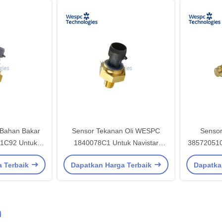
 Bahan Bakar
Sensor Tekanan Oli WESPC
Senso
1C92 Untuk
1840078C1 Untuk Navistar
385720510
 DT530E I530E
DT466E DT530E I530E
05 4
a Terbaik
Dapatkan Harga Terbaik
Dapatka
.3 L
n