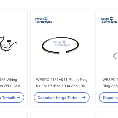
85 Wiring
WESPC 4181A041 Piston Ring
WESPC T
ns 2500 Series
Kit For Perkins 1004 And 1006
Ring And
gines
Series Diesel Engines
And 400 S
a Terbaik
Dapatkan Harga Terbaik
Dapatka