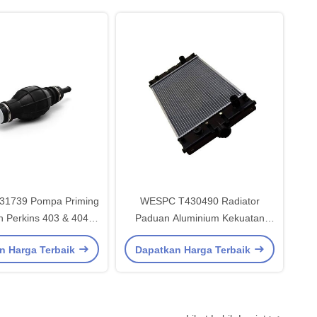
1739 Pompa Priming
WESPC T430490 Radiator
n Perkins 403 & 404D-
Paduan Aluminium Kekuatan
 Struktur Kompak dan
Tinggi dengan Tangki Air Plastik
n Harga Terbaik
Dapatkan Harga Terbaik
nerja Buktinya
Tahan Lama untuk Mesin Diesel
Perkins 404D - Efisiensi
Pembuangan Panas yang Baik