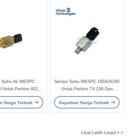
r Suhu Air WESPC
Sensor Suhu WESPC 185426290
 Untuk Perkins 402D-
Untuk Perkins T4.236 Dan
03C-15 403D-07
AT4.236
n Harga Terbaik
Dapatkan Harga Terbaik
Lihat Lebih Lanjut > >