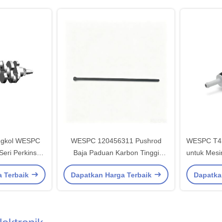
Engkol WESPC
WESPC 120456311 Pushrod
WESPC T43
eri Perkins
Baja Paduan Karbon Tinggi
untuk Mesi
 Tempa Satu
dengan Ujung Bola Mesin Presisi
22 dengan
a Terbaik
Dapatkan Harga Terbaik
Dapatka
Baja Paduan
dan Perawatan Quenching untuk
Ki
an Pin Engkol
Mesin Perkins 400 Series
engan Tepat