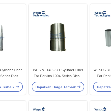
ylinder Liner
WESPC T402871 Cylinder Liner
WESPC 313
Series Diesel
For Perkins 1004 Series Diesel
For Perk
es
Engines
Serie
a Terbaik
Dapatkan Harga Terbaik
Dapatka