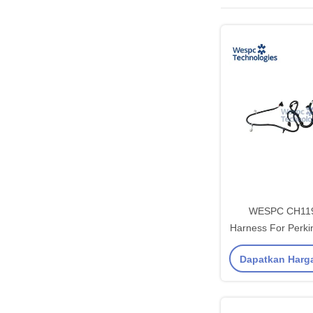
WESPC CH119
Harness For Perki
Diesel En
Dapatkan Harg