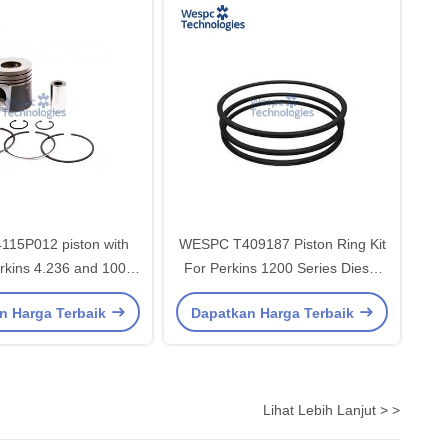
15P012 piston with
WESPC T409187 Piston Ring Kit
erkins 4.236 and 1004
For Perkins 1200 Series Diesel
s diesel engines
Engines
n Harga Terbaik
Dapatkan Harga Terbaik
Lihat Lebih Lanjut > >