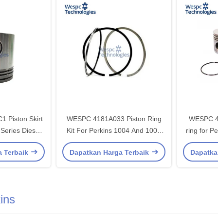
 Piston Skirt
WESPC 4181A033 Piston Ring
WESPC 41
Series Diesel
Kit For Perkins 1004 And 1006
ring for P
es
Series Diesel Engines
Serie
a Terbaik
Dapatkan Harga Terbaik
Dapatka
ins