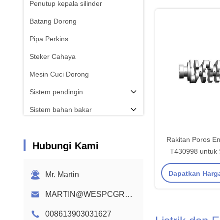
Penutup kepala silinder
Batang Dorong
Pipa Perkins
Steker Cahaya
Mesin Cuci Dorong
Sistem pendingin
Sistem bahan bakar
CON ROD
Rakitan Poros 
Hubungi Kami
Poros Engkol Mesin Perkins
T430998 untuk S
Rangkaian Kabel Mesin
404D - Struktur
Dapatkan Harg
Mr. Martin
Bagian dengan 
Kekuatan Tinggi d
MARTIN@WESPCGROUP.COM
yang Digiling d
008613903031627