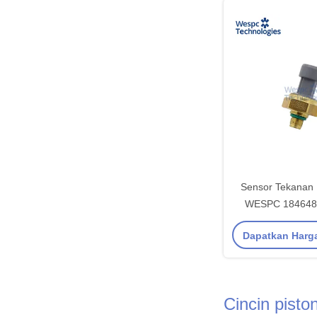
Sensor Tekanan
WESPC 184648
Navistar DT466E
Dapatkan Harg
DT466 7
Cincin pisto