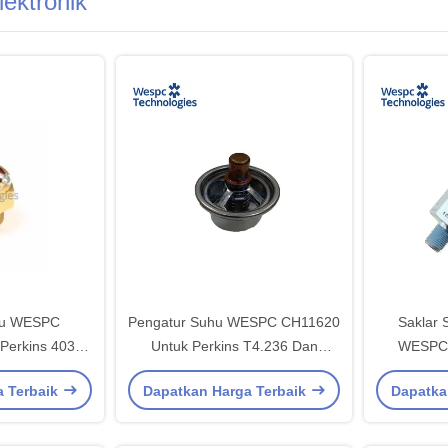
lektronik
hu WESPC
Pengatur Suhu WESPC CH11620
Saklar 
Perkins 403D-
Untuk Perkins T4.236 Dan
WESPC 
-22T 804D-33T
AT4.236
Perkins 4
a Terbaik
Dapatkan Harga Terbaik
Dapatka