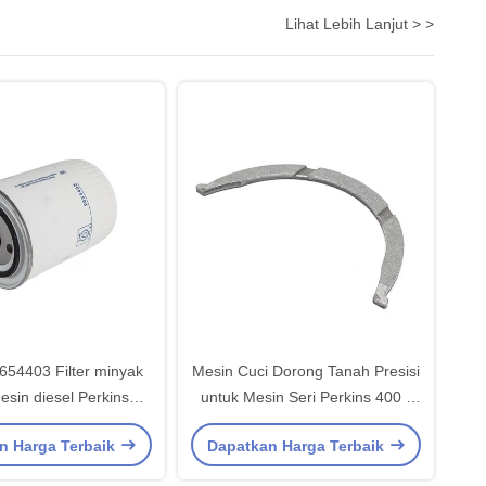
Lihat Lebih Lanjut > >
54403 Filter minyak
Mesin Cuci Dorong Tanah Presisi
esin diesel Perkins
untuk Mesin Seri Perkins 400 -
ertas filter selulosa
Suku Cadang Pengganti Baja
n Harga Terbaik
Dapatkan Harga Terbaik
 tinggi dan cangkang
Bantalan Berkualitas Tinggi
ja anti korosi