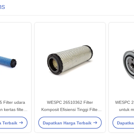
ns
Filter udara
WESPC 26510362 Filter
WESPC 26
kertas filter
Komposit Efisiensi Tinggi Filter
untuk m
i tinggi untuk
kertas Udara untuk Mesin Diesel
dengan k
a Terbaik
Dapatkan Harga Terbaik
Dapatka
rkins
Seri Perkins
efisiensi
ba