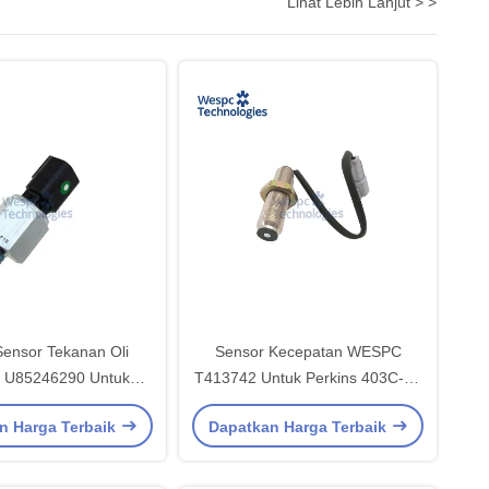
Lihat Lebih Lanjut > >
Sensor Tekanan Oli
Sensor Kecepatan WESPC
U85246290 Untuk
T413742 Untuk Perkins 403C-15
03D-07 403D-15 403D-
403D-15 403D-15T 404D-22
n Harga Terbaik
Dapatkan Harga Terbaik
15T