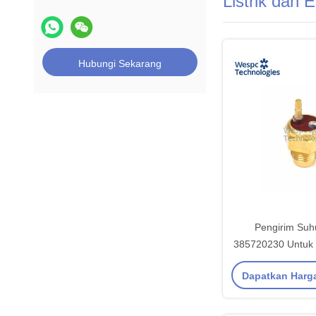
Listrik dan E
Hubungi Sekarang
Pengirim Su
385720230 Untuk 
15 404D-22 404D
Dapatkan Harg