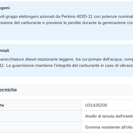
ogeni
coli gruppi elettrogeni azionati da Perkins 403D-11 con potenze nomi
essione del carburante e previene le perdite durante la generazione con
riali
arecchiature diesel stazionarie leggere, tra cui pompe dell'acqua, compr
1. La guarnizione mantiene l'integrità del carburante in caso di vibraz
tecniche
te
U31426200
Anello di tenuta dell'iniet
Gomma resistente all'olio