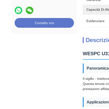
Capacità Di Al
Evidenziare:
Contatto ora
Descrizi
WESPC U314
Panoramica 
Il sigillo - inie
Questa tenuta cri
prestazioni affida
Applicazion