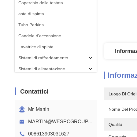
Coperchio della testata
asta di spinta
Tubo Perkins
Candela d'accensione
Lavatrice di spinta
Informaz
Sistemi di raffreddamento
Sistemi di alimentazione
Informaz
BIELLA
Contattici
Albero a camme motore Perkins
Luogo Di Origi
Cablaggio del motore
Mr. Martin
Nome Del Prod
MARTIN@WESPCGROUP.COM
Qualità:
008613903031627
Garanzia: