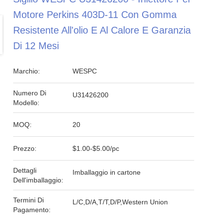
Motore Perkins 403D-11 Con Gomma
Resistente All'olio E Al Calore E Garanzia
Di 12 Mesi
Marchio:
WESPC
Numero Di
U31426200
Modello:
MOQ:
20
Prezzo:
$1.00-$5.00/pc
Dettagli
Imballaggio in cartone
Dell'imballaggio:
Termini Di
L/C,D/A,T/T,D/P,Western Union
Pagamento: