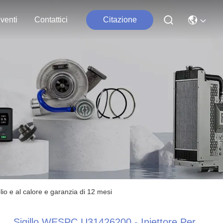
venti
Contattici
Citazione
o e al calore e garanzia di 12 mesi
Sigillo WESPC U31426200 - Iniettore Per