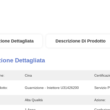
ione Dettagliata
Descrizione Di Prodotto
ione Dettagliata
ne:
Cina
Certificaz
otto:
Guarnizione - Iniettore U31426200
Servizio P
Alta Qualità
Azione:
1 Anno
Confezion