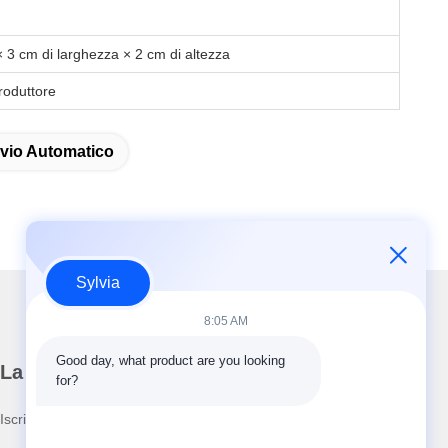
 3 cm di larghezza × 2 cm di altezza
roduttore
vio Automatico
Sylvia
8:05 AM
Good day, what product are you looking 
La nostra newsletter
for?
Iscriviti alla nostra newsletter per sconti e altro ancora.