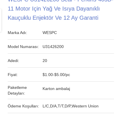
11 Motor Için Yağ Ve Isıya Dayanıklı
Kauçuklu Enjektör Ve 12 Ay Garanti
Marka Adı:
WESPC
Model Numarası:
U31426200
Adedi:
20
Fiyat:
$1.00-$5.00/pc
Paketleme
Karton ambalaj
Detayları:
Ödeme Koşulları:
L/C,D/A,T/T,D/P,Western Union