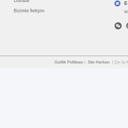
Davalar
E
Bizimle İletişim
M
Gizlilik Politikası
|
Site Haritası
| Çin İyi 