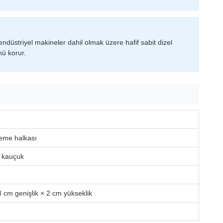
düstriyel makineler dahil olmak üzere hafif sabit dizel
nü korur.
leme halkası
ı kauçuk
 cm genişlik × 2 cm yükseklik