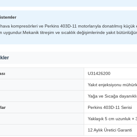
istemler
hava kompresörleri ve Perkins 403D-11 motorlarıyla donatılmış küçük en
in uygundur.Mekanik titreşim ve sıcaklık değişimlerinde yakıt bütünlüğü
ikler
ası
U31426200
Yakıt enjeksiyonu mühür
Yağa ve Sıcağa dayanıkl
lar
Perkins 403D-11 Serisi
Yaklaşık 5 cm uzunluk × 3
12 Aylık Üretici Garanti