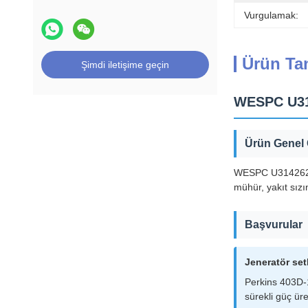
Vurgulamak:
Ürün Ta
Şimdi iletişime geçin
WESPC U314
Ürün Genel
WESPC U31426200 S
mühür, yakıt sızı
Başvurular
Jeneratör setl
Perkins 403D-1
sürekli güç üre