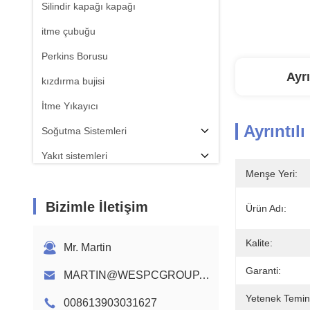
Silindir kapağı kapağı
itme çubuğu
Perkins Borusu
Ayrı
kızdırma bujisi
İtme Yıkayıcı
Ayrıntılı
Soğutma Sistemleri
Yakıt sistemleri
Menşe Yeri:
BAYAN ÇUBUĞU
Bizimle İletişim
Perkins Motor Kam Mili
Ürün Adı:
Motor Kablo Demeti
Kalite:
Mr. Martin
Garanti:
MARTIN@WESPCGROUP.COM
Yetenek Temin
008613903031627