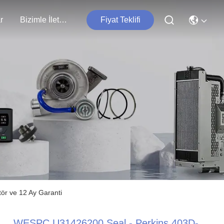
r
Bizimle İletişim
Fiyat Teklifi
ör ve 12 Ay Garanti
WESPC U31426200 Seal - Perkins 403D-