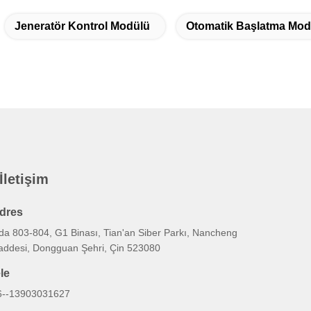
Jeneratör Kontrol Modülü
Otomatik Başlatma Mod
 İletişim
dres
da 803-804, G1 Binası, Tian'an Siber Parkı, Nancheng
addesi, Dongguan Şehri, Çin 523080
ele
6--13903031627