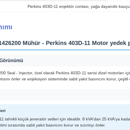
Perkins 403D-11 enjektör contası
, 
yağa dayanıklı kauçu
nımı
26200 Mühür - Perkins 403D-11 Motor yedek par
 Görünümü
eal - Injector, özel olarak Perkins 403D-11 serisi dizel motorları için
ntısını önler ve enjeksiyon sisteminde sabit yakıt basıncını korur, çeşitl
eri
1 tahrikli küçük jeneratör setleri için idealdir. 8 kVA'dan 25 kVA'ya k
timi sırasında sabit yakıt basıncını korur ve sızıntıyı önler.