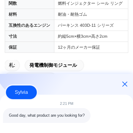
関数
燃料インジェクター シール リング
材料
耐油・耐熱ゴム
互換性のあるエンジン
パーキンス 403D-11 シリーズ
寸法
約縦5cm×横3cm×高さ2cm
保証
12ヶ月のメーカー保証
札:
発電機制御モジュール
自動開始モジュール
Sylvia
2:21 PM
クイックコンタクト
Good day, what product are you looking for?
住所