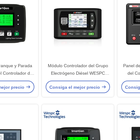
ranque y Parada
Módulo Controlador del Grupo
Panel d
l Controlador de
Electrógeno Diésel WESPC
del C
minación WESPC
Original GEC4510 con Panel de
Diése
mejor precio
Consiga el mejor precio
Consig
artgen ALC404
Arranque Automático
O