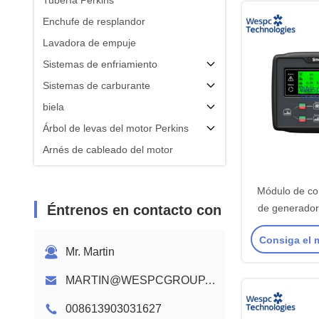
Tubería Perkins
Enchufe de resplandor
Lavadora de empuje
Sistemas de enfriamiento
Sistemas de carburante
biela
Árbol de levas del motor Perkins
Arnés de cableado del motor
Módulo de co
Éntrenos en contacto con
de generado
HGM6120N O
Consiga el 
Di
Mr. Martin
MARTIN@WESPCGROUP.COM
008613903031627