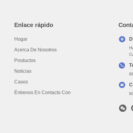
Enlace rápido
Cont
Hogar
D
Ha
Acerca De Nosotros
C
Productos
T
Noticias
8
Casos
C
Éntrenos En Contacto Con
M