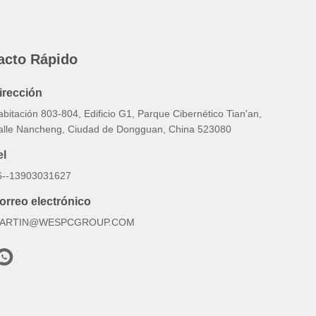
acto Rápido
irección
bitación 803-804, Edificio G1, Parque Cibernético Tian'an,
alle Nancheng, Ciudad de Dongguan, China 523080
el
6--13903031627
orreo electrónico
ARTIN@WESPCGROUP.COM