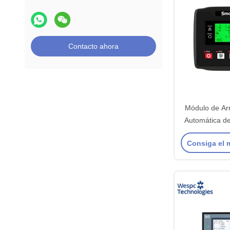
Contacto ahora
Módulo de Ar
Automática de
Torre de Ilu
Consiga el 
Original Sm