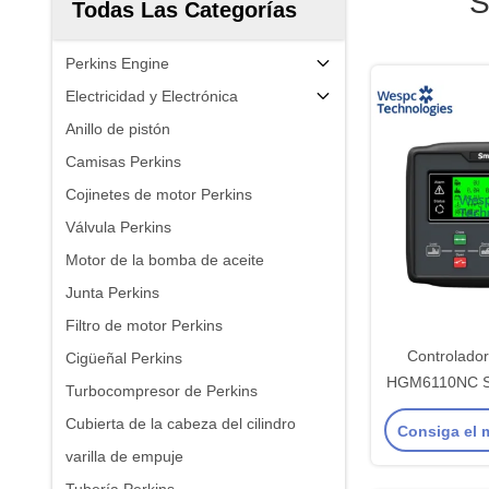
S
Todas Las Categorías
Perkins Engine
Electricidad y Electrónica
Anillo de pistón
Camisas Perkins
Cojinetes de motor Perkins
Válvula Perkins
Motor de la bomba de aceite
Junta Perkins
Filtro de motor Perkins
Controlado
Cigüeñal Perkins
HGM6110NC Sm
Turbocompresor de Perkins
WESPC, módu
Cubierta de la cabeza del cilindro
Consiga el 
automát
varilla de empuje