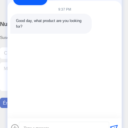
9:37 PM
Good day, what product are you looking 
Nuestro boletín
for?
Suscríbete a nuestro boletín para obtener descuentos y más.
Éntrenos En Contacto Con