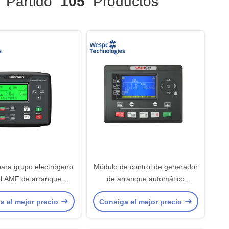
Partido
105
Productos
ara grupo electrógeno
Módulo de control de generador
el AMF de arranque
de arranque automático
omático Smartgen
HGM9310CAN Smartgen
a el mejor precio
Consiga el mejor precio
0N Original WESPC
Original WESPC