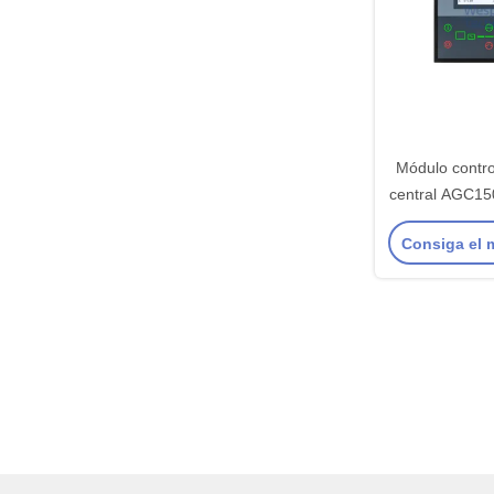
Módulo contr
central AGC15
para trabajo p
Consiga el 
auto