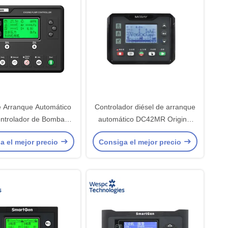
e Arranque Automático
Controlador diésel de arranque
ontrolador de Bomba
automático DC42MR Original
l APC615 Smartgen
WESPC para diésel y gasolina
a el mejor precio
Consiga el mejor precio
riginal WESPC