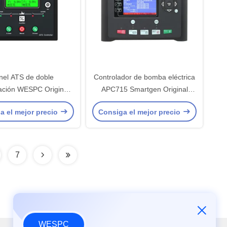
nel ATS de doble
Controlador de bomba eléctrica
ación WESPC Original
APC715 Smartgen Original
 para generador de
WESPC Arranque automático
a el mejor precio
Consiga el mejor precio
anque automático
7
WESPC