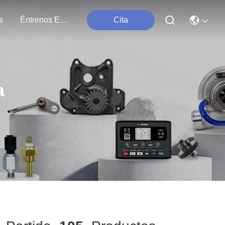
s
Éntrenos En Contacto Con
Cita
a