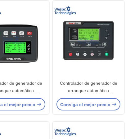
ador de generador de
Controlador de generador de
anque automático
arranque automático
N original SmartGen
HGM6120U2C Smartgen
a el mejor precio
Consiga el mejor precio
WESPC
Original WESPC, módulo AMF