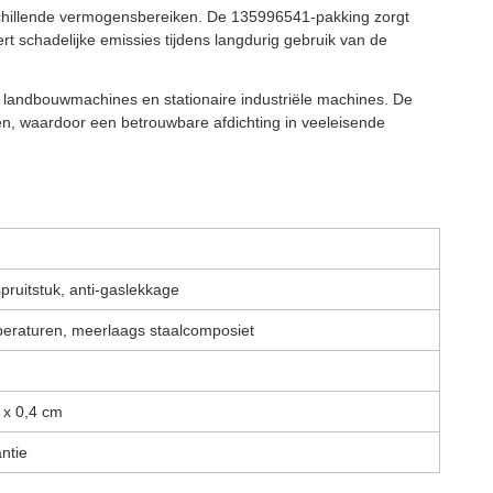
schillende vermogensbereiken. De 135996541-pakking zorgt
rt schadelijke emissies tijdens langdurig gebruik van de
 landbouwmachines en stationaire industriële machines. De
n, waardoor een betrouwbare afdichting in veeleisende
spruitstuk, anti-gaslekkage
eraturen, meerlaags staalcomposiet
 x 0,4 cm
ntie