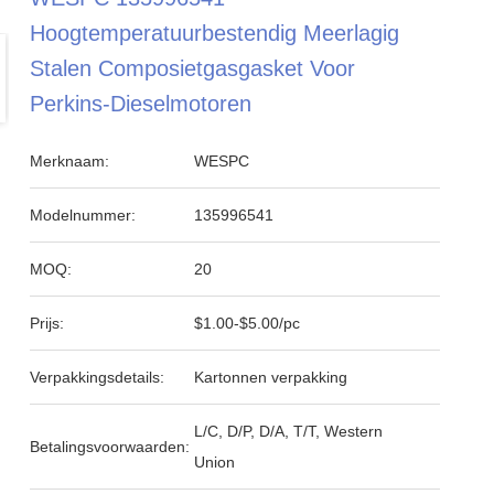
Hoogtemperatuurbestendig Meerlagig
Stalen Composietgasgasket Voor
Perkins-Dieselmotoren
Merknaam:
WESPC
Modelnummer:
135996541
MOQ:
20
Prijs:
$1.00-$5.00/pc
Verpakkingsdetails:
Kartonnen verpakking
L/C, D/P, D/A, T/T, Western
Betalingsvoorwaarden:
Union