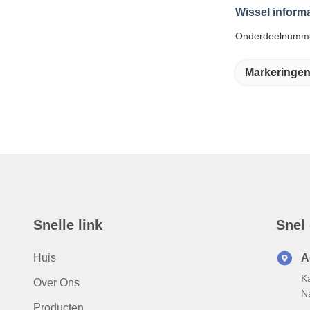
Wissel informa
Onderdeelnummer
Markeringen
Snelle link
Snel
Huis
A
K
Over Ons
N
Producten