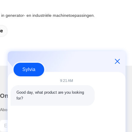
n generator- en industriële machinetoepassingen.
le
Sylvia
9:21 AM
Good day, what product are you looking 
Onze nieuwsbrief
for?
Abonneer u op onze nieuwsbrief voor kortingen en meer.