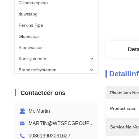
Cilinderkopkap
duwstang
Perkins Pipe
Gloedstop
Stootwasser
Deta
Koelsystemen
Brandstofsystemen
Detailin
CON ROD
Contacteer ons
Perkins-nokkenas
Plaats Van He
Kabelboom van de motor
Productnaam:
Mr. Martin
MARTIN@WESPCGROUP.COM
Service Na Ve
008613903031627