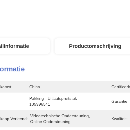
ilinformatie
Productomschrijving
formatie
rkomst:
China
Certificeri
Pakking - Uitlaatspruitstuk 
Garantie:
135996541
Videotechnische Ondersteuning, 
rkoop Verleend:
Kwaliteit:
Online Ondersteuning