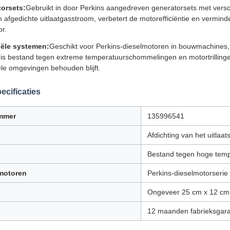
orsets:
Gebruikt in door Perkins aangedreven generatorsets met ver
 afgedichte uitlaatgasstroom, verbetert de motorefficiëntie en verminde
r.
iële systemen:
Geschikt voor Perkins-dieselmotoren in bouwmachines,
 is bestand tegen extreme temperatuurschommelingen en motortrillinge
ële omgevingen behouden blijft.
ecificaties
mmer
135996541
Afdichting van het uitlaat
Bestand tegen hoge temp
motoren
Perkins-dieselmotorserie
Ongeveer 25 cm x 12 cm
12 maanden fabrieksgara