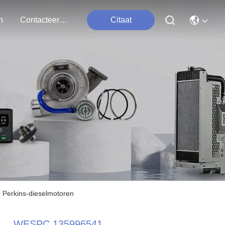
n
Contacteer Ons
Citaat
Perkins-dieselmotoren
WESPC 135996541