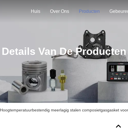
Huis
Over Ons
Producten
Gebeure
Details Van De Producten
ogtemperatuurbestendig meerlagig stalen composietgasgasket voor 