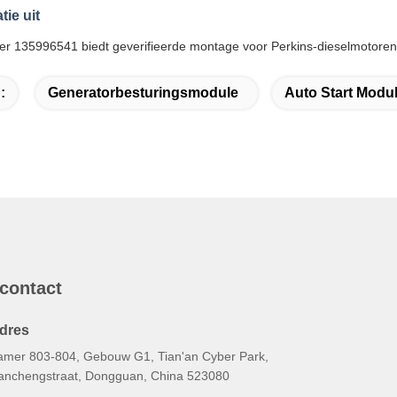
tie uit
 135996541 biedt geverifieerde montage voor Perkins-dieselmotoren i
:
Generatorbesturingsmodule
Auto Start Modu
 contact
dres
amer 803-804, Gebouw G1, Tian'an Cyber Park,
anchengstraat, Dongguan, China 523080