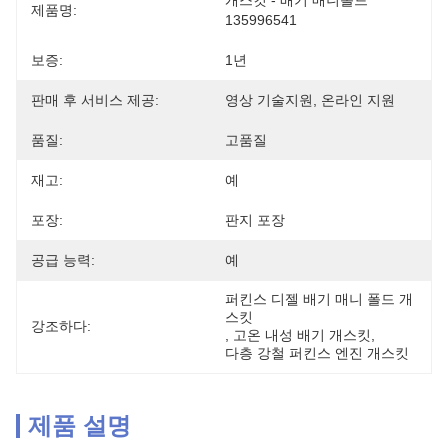
개스킷 - 배기 매니폴드 
제품명:
135996541
보증:
1년
판매 후 서비스 제공:
영상 기술지원, 온라인 지원
품질:
고품질
재고:
예
포장:
판지 포장
공급 능력:
예
퍼킨스 디젤 배기 매니 폴드 개
스킷
강조하다:
, 
고온 내성 배기 개스킷
, 
다층 강철 퍼킨스 엔진 개스킷
제품 설명