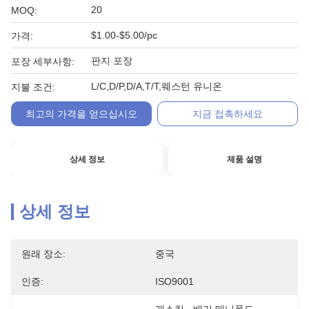
20
MOQ:
$1.00-$5.00/pc
가격:
판지 포장
포장 세부사항:
L/C,D/P,D/A,T/T,웨스턴 유니온
지불 조건:
최고의 가격을 얻으십시오
지금 접촉하세요
상세 정보
제품 설명
상세 정보
원래 장소:
중국
인증:
ISO9001