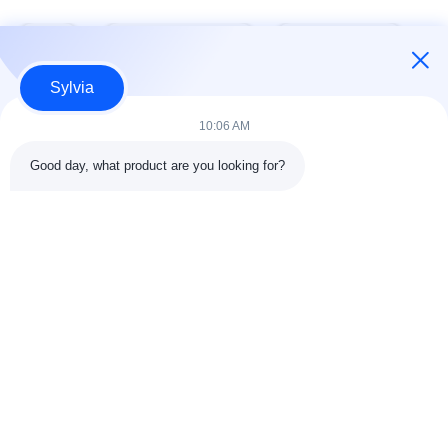
태그:
발전기 제어 모듈
자동 시작 모듈
Sylvia
10:06 AM
빠른 연락
Good day, what product are you looking for?
주소
중국 동관시 난청가 톈안 사이버 파크 G1 빌딩 803-804호,
523080
전화
86--13903031627
이메일
MARTIN@WESPCGROUP.COM