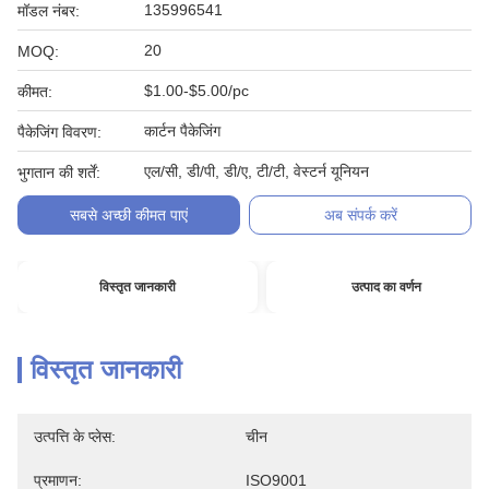
135996541
मॉडल नंबर:
20
MOQ:
$1.00-$5.00/pc
कीमत:
कार्टन पैकेजिंग
पैकेजिंग विवरण:
एल/सी, डी/पी, डी/ए, टी/टी, वेस्टर्न यूनियन
भुगतान की शर्तें:
सबसे अच्छी कीमत पाएं
अब संपर्क करें
विस्तृत जानकारी
उत्पाद का वर्णन
विस्तृत जानकारी
उत्पत्ति के प्लेस:
चीन
प्रमाणन:
ISO9001