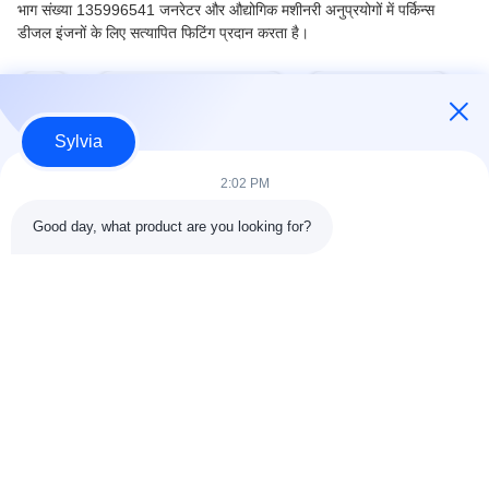
भाग संख्या 135996541 जनरेटर और औद्योगिक मशीनरी अनुप्रयोगों में पर्किन्स
डीजल इंजनों के लिए सत्यापित फिटिंग प्रदान करता है।
टैग:
जनरेटर नियंत्रण मॉड्यूल
ऑटो स्टार्ट मॉड्यूल
Sylvia
2:02 PM
त्वरित संपर्क करें
Good day, what product are you looking for?
पता
कमरा 803-804, बिल्डिंग जी1, तियान'आन साइबर पार्क, नानचेंग स्ट्रीट,
डोंगगुआन शहर, चीन 523080
टेलीफोन
86--13903031627
ई-मेल
MARTIN@WESPCGROUP.COM