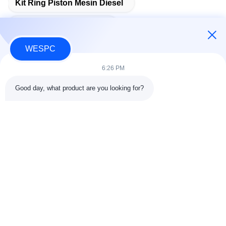
Kit Ring Piston Mesin Diesel
Mesin Diesel Piston Ring
WESPC
6:26 PM
Kontak Cepat
Good day, what product are you looking for?
Alamat
Kamar 803-804, Gedung G1, Taman Cyber Tian'an, Jalan
Nancheng, Kota Dongguan, Tiongkok 523080
tel
86--13903031627
E-mail
MARTIN@WESPCGROUP.COM