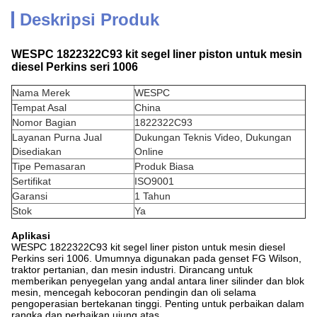
Deskripsi Produk
WESPC 1822322C93 kit segel liner piston untuk mesin
diesel Perkins seri 1006
Nama Merek
WESPC
Tempat Asal
China
Nomor Bagian
1822322C93
Layanan Purna Jual
Dukungan Teknis Video, Dukungan
Disediakan
Online
Tipe Pemasaran
Produk Biasa
Sertifikat
ISO9001
Garansi
1 Tahun
Stok
Ya
Aplikasi
WESPC 1822322C93 kit segel liner piston untuk mesin diesel
Perkins seri 1006. Umumnya digunakan pada genset FG Wilson,
traktor pertanian, dan mesin industri. Dirancang untuk
memberikan penyegelan yang andal antara liner silinder dan blok
mesin, mencegah kebocoran pendingin dan oli selama
pengoperasian bertekanan tinggi. Penting untuk perbaikan dalam
rangka dan perbaikan ujung atas.