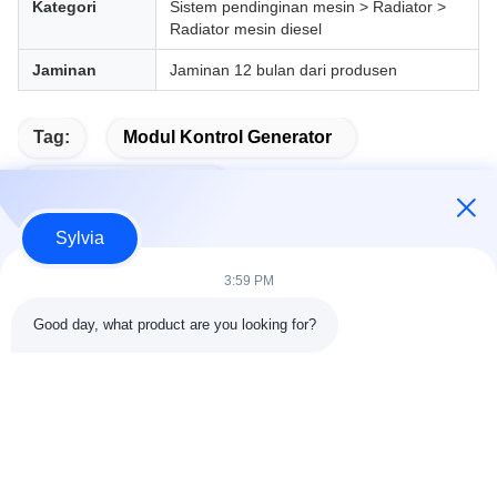
Kategori
Sistem pendinginan mesin > Radiator >
Radiator mesin diesel
Jaminan
Jaminan 12 bulan dari produsen
Tag:
Modul Kontrol Generator
Modul Mulai Otomatis
Sylvia
3:59 PM
Kontak Cepat
Good day, what product are you looking for?
Alamat
Kamar 803-804, Gedung G1, Taman Cyber Tian'an, Jalan
Nancheng, Kota Dongguan, Tiongkok 523080
tel