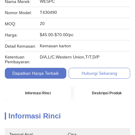
WESPC
Nama Merek:
T430490
Nomor Model:
20
MOQ:
$45.00-$70.00/pc
Harga:
Kemasan karton
Detail Kemasan:
Ketentuan
D/A,L/C,Western Union,T/T,D/P
Pembayaran:
Dapatkan Harga Terbaik
Hubungi Sekarang
Informasi Rinci
Deskripsi Produk
Informasi Rinci
Tempat Asal:
Cina