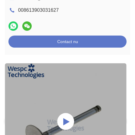
008613903031627
Contact nu