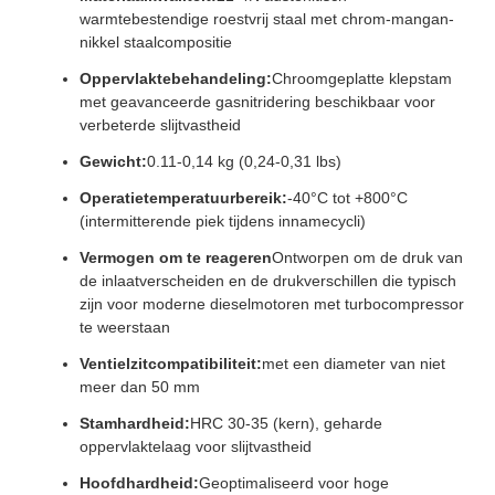
warmtebestendige roestvrij staal met chrom-mangan-
nikkel staalcompositie
Oppervlaktebehandeling:
Chroomgeplatte klepstam
met geavanceerde gasnitridering beschikbaar voor
verbeterde slijtvastheid
Gewicht:
0.11-0,14 kg (0,24-0,31 lbs)
Operatietemperatuurbereik:
-40°C tot +800°C
(intermitterende piek tijdens innamecycli)
Vermogen om te reageren
Ontworpen om de druk van
de inlaatverscheiden en de drukverschillen die typisch
zijn voor moderne dieselmotoren met turbocompressor
te weerstaan
Ventielzitcompatibiliteit:
met een diameter van niet
meer dan 50 mm
Stamhardheid:
HRC 30-35 (kern), geharde
oppervlaktelaag voor slijtvastheid
Hoofdhardheid:
Geoptimaliseerd voor hoge