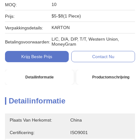
10
MOQ:
$5-$8(1 Piece)
Prijs:
KARTON
Verpakkingsdetails:
L/C, D/A, D/P, T/T, Western Union,
Betalingsvoorwaarden:
MoneyGram
Krijg Beste Prijs
Contact Nu
Detailinformatie
Productomschrijving
Detailinformatie
Plaats Van Herkomst:
China
Certificering:
ISO9001