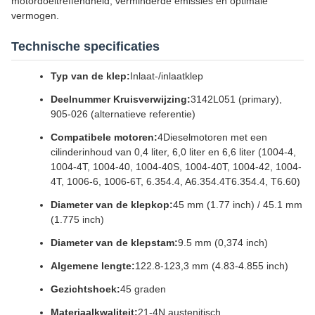
motordoeltreffendheid, verminderde emissies en optimale
vermogen.
Technische specificaties
Typ van de klep:
Inlaat-/inlaatklep
Deelnummer Kruisverwijzing:
3142L051 (primary),
905-026 (alternatieve referentie)
Compatibele motoren:
4Dieselmotoren met een
cilinderinhoud van 0,4 liter, 6,0 liter en 6,6 liter (1004-4,
1004-4T, 1004-40, 1004-40S, 1004-40T, 1004-42, 1004-
4T, 1006-6, 1006-6T, 6.354.4, A6.354.4T6.354.4, T6.60)
Diameter van de klepkop:
45 mm (1.77 inch) / 45.1 mm
(1.775 inch)
Diameter van de klepstam:
9.5 mm (0,374 inch)
Algemene lengte:
122.8-123,3 mm (4.83-4.855 inch)
Gezichtshoek:
45 graden
Materiaalkwaliteit:
21-4N austenitisch