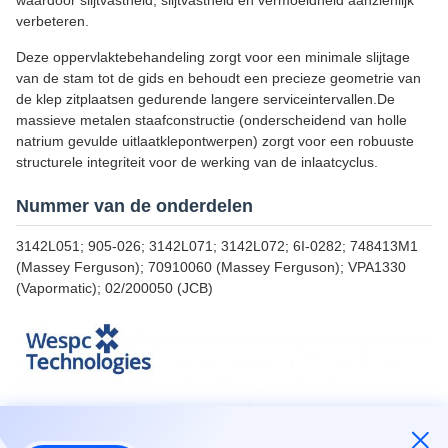
waardoor slijtvastheid, slijtvastheid en vermoeidheid aanzienlijk
verbeteren.
Deze oppervlaktebehandeling zorgt voor een minimale slijtage
van de stam tot de gids en behoudt een precieze geometrie van
de klep zitplaatsen gedurende langere serviceintervallen.De
massieve metalen staafconstructie (onderscheidend van holle
natrium gevulde uitlaatklepontwerpen) zorgt voor een robuuste
structurele integriteit voor de werking van de inlaatcyclus.
Nummer van de onderdelen
3142L051; 905-026; 3142L071; 3142L072; 6I-0282; 748413M1
(Massey Ferguson); 70910060 (Massey Ferguson); VPA1330
(Vapormatic); 02/200050 (JCB)