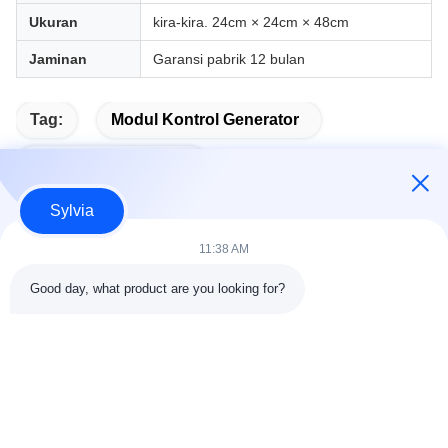
Ukuran
kira-kira. 24cm × 24cm × 48cm
Jaminan
Garansi pabrik 12 bulan
Tag:
Modul Kontrol Generator
Modul Mulai Otomatis
Sylvia
11:38 AM
Kontak Cepat
Good day, what product are you looking for?
Alamat
Kamar 803-804, Gedung G1, Taman Cyber Tian'an, Jalan
Nancheng, Kota Dongguan, Tiongkok 523080
tel